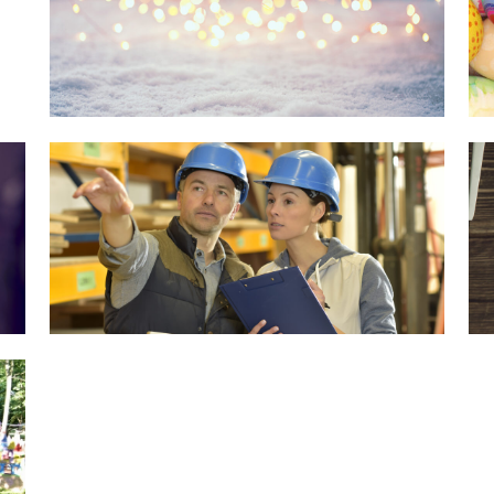
Inwentaryzacja
–
y