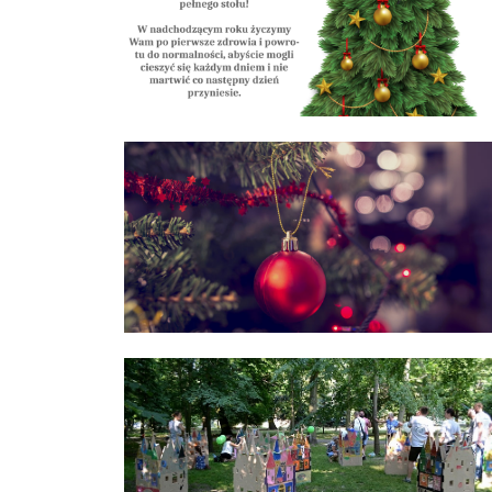
2020
Wesołych Świąt!
„Wyśpiewaj życie” 
piknik charytatywn