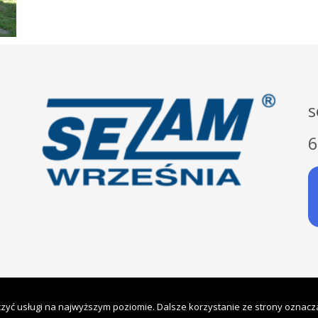
s
6
zyć usługi na najwyższym poziomie. Dalsze korzystanie ze strony oznacza,