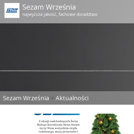
Sezam Września
najwyższa jakość, fachowe doradztwo
Sezam Września
>
Aktualności
Boże Narodzenie