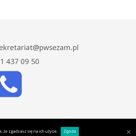
ekretariat@pwsezam.pl
1 437 09 50
Designed by
PerfectSoft.
Copyright ©
2026.
 że zgadzasz się na ich użycie.
Zgoda