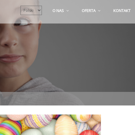
Wybierz
O NAS
OFERTA
KONTAKT
język
Święta Wielkanocne