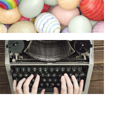
Artykuł „Meble
najwyższego
połysku”